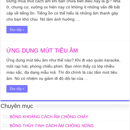
Đừng mua mút cách âm khi bạn chưa biết điều này là gì? Nhà
ở, chung cư, xưởng sx hiện nay có không ít những vấn đề bất
cập về tiếng ồn. Tiếng ồn có thể hiểu là những âm thanh gây
cho bạn khó chịu. Nó làm ảnh hưởng …
Đọc tiếp »
ỨNG DỤNG MÚT TIÊU ÂM
Ứng dụng mút tiêu âm như thế nào? Khi đi vào quán karaoke,
một rạp hát, phòng chiếu phim. Bạn nhìn thấy có lớp nhiều
màu sắc, đa dạng mẫu mã. Thì đó chính là các tấm mút tiêu
âm. Nó có nhiệm vụ giảm đi độ dội lại của …
Đọc tiếp »
Chuyên mục
BÔNG KHOÁNG CÁCH ÂM CHỐNG CHÁY
BÔNG THỦY TINH CÁCH ÂM CHỐNG NÓNG