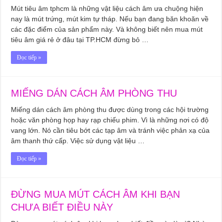
Mút tiêu âm tphcm là những vật liệu cách âm ưa chuộng hiện
nay là mút trứng, mút kim tự tháp. Nếu bạn đang băn khoăn về
các đặc điểm của sản phẩm này. Và không biết nên mua mút
tiêu âm giá rẻ ở đâu tại TP.HCM đừng bỏ …
Đọc tiếp »
MIẾNG DÁN CÁCH ÂM PHÒNG THU
Miếng dán cách âm phòng thu được dùng trong các hội trường
hoặc văn phòng họp hay rạp chiếu phim. Vì là những nơi có độ
vang lớn. Nó cần tiêu bớt các tạp âm và tránh việc phản xạ của
âm thanh thứ cấp. Việc sử dụng vật liệu …
Đọc tiếp »
ĐỪNG MUA MÚT CÁCH ÂM KHI BẠN
CHƯA BIẾT ĐIỀU NÀY