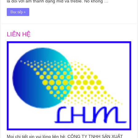
là đối với âm thanh dạng mid và treble. Nó không …
Đọc tiếp »
LIÊN HỆ
Mọi chi tiết xin vui lòng liên hệ: CÔNG TY TNHH SẢN XUẤT