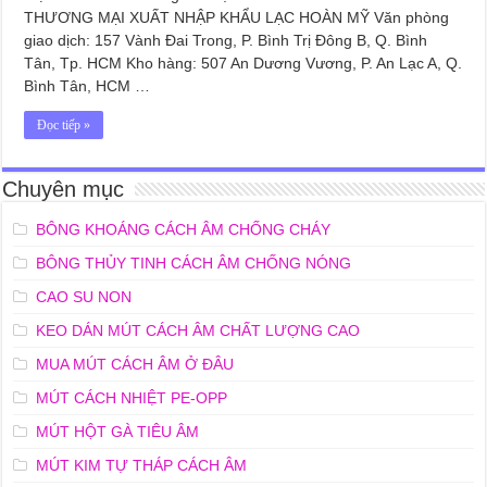
THƯƠNG MẠI XUẤT NHẬP KHẨU LẠC HOÀN MỸ Văn phòng
giao dịch: 157 Vành Đai Trong, P. Bình Trị Đông B, Q. Bình
Tân, Tp. HCM Kho hàng: 507 An Dương Vương, P. An Lạc A, Q.
Bình Tân, HCM …
Đọc tiếp »
Chuyên mục
BÔNG KHOÁNG CÁCH ÂM CHỐNG CHÁY
BÔNG THỦY TINH CÁCH ÂM CHỐNG NÓNG
CAO SU NON
KEO DÁN MÚT CÁCH ÂM CHẤT LƯỢNG CAO
MUA MÚT CÁCH ÂM Ở ĐÂU
MÚT CÁCH NHIỆT PE-OPP
MÚT HỘT GÀ TIÊU ÂM
MÚT KIM TỰ THÁP CÁCH ÂM