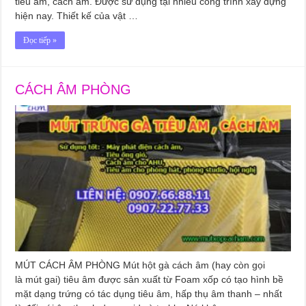
tiêu âm, cách âm. Được sử dụng tại nhiều công trình xây dựng
hiện nay. Thiết kế của vật …
Đọc tiếp »
CÁCH ÂM PHÒNG
MÚT CÁCH ÂM PHÒNG Mút hột gà cách âm (hay còn gọi
là mút gai) tiêu âm được sản xuất từ Foam xốp có tạo hình bề
mặt dạng trứng có tác dụng tiêu âm, hấp thụ âm thanh – nhất