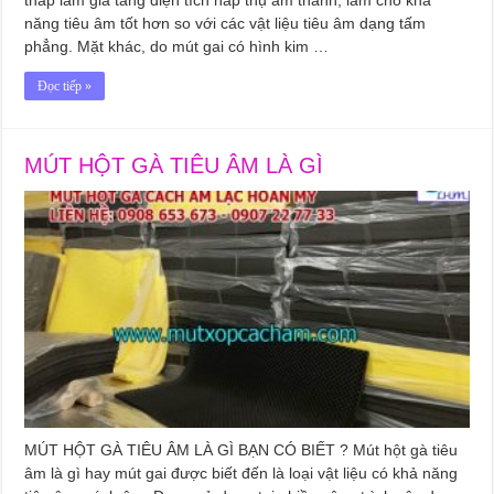
năng tiêu âm tốt hơn so với các vật liệu tiêu âm dạng tấm
phẳng. Mặt khác, do mút gai có hình kim …
Đọc tiếp »
MÚT HỘT GÀ TIÊU ÂM LÀ GÌ
MÚT HỘT GÀ TIÊU ÂM LÀ GÌ BẠN CÓ BIẾT ? Mút hột gà tiêu
âm là gì hay mút gai được biết đến là loại vật liệu có khả năng