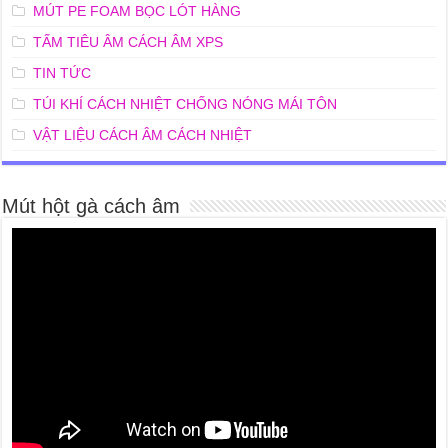
MÚT PE FOAM BỌC LÓT HÀNG
TẤM TIÊU ÂM CÁCH ÂM XPS
TIN TỨC
TÚI KHÍ CÁCH NHIỆT CHỐNG NÓNG MÁI TÔN
VẬT LIỆU CÁCH ÂM CÁCH NHIỆT
Mút hột gà cách âm