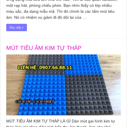
một rạp hát, phòng chiếu phim. Bạn nhìn thấy có lớp nhiều
màu sắc, đa dạng mẫu mã. Thì đó chính là các tấm mút tiêu
âm. Nó có nhiệm vụ giảm đi độ dội lại của …
Đọc tiếp »
MÚT TIÊU ÂM KIM TỰ THÁP
MÚT TIÊU ÂM KIM TỰ THÁP LÀ GÌ Dán mút gai hình kim tự
tháp làm gia tăng diện tích hấp thụ âm thanh, làm cho khả