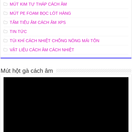
MÚT KIM TỰ THÁP CÁCH ÂM
MÚT PE FOAM BỌC LÓT HÀNG
TẤM TIÊU ÂM CÁCH ÂM XPS
TIN TỨC
TÚI KHÍ CÁCH NHIỆT CHỐNG NÓNG MÁI TÔN
VẬT LIỆU CÁCH ÂM CÁCH NHIỆT
Mút hột gà cách âm